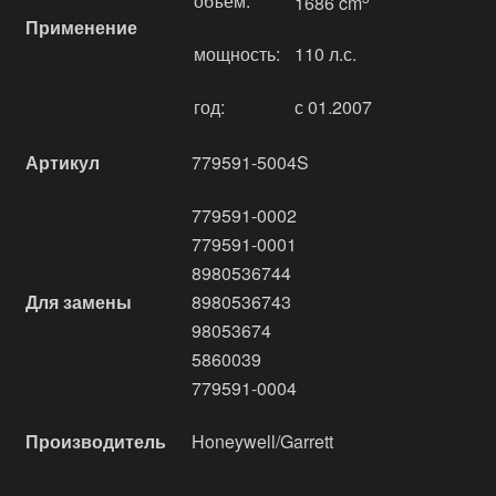
объём:
1686 cm
Применение
мощность:
110 л.с.
год:
с 01.2007
Артикул
779591-5004S
779591-0002
779591-0001
8980536744
Для замены
8980536743
98053674
5860039
779591-0004
Производитель
Honeywell/Garrett