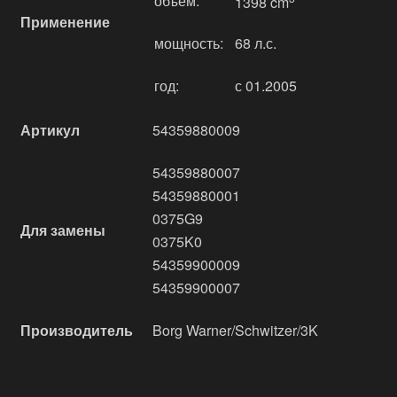
объём:
1398 cm
Применение
мощность:
68 л.с.
год:
с 01.2005
Артикул
54359880009
54359880007
54359880001
0375G9
Для замены
0375K0
54359900009
54359900007
Производитель
Borg Warner/Schwitzer/3K