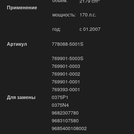
объём:
2179 cm
Применение
мощность:
170 л.с.
год:
с 01.2007
Артикул
778088-5001S
769901-5003S
769901-0003
769901-0002
769901-0001
769393-0001
Для замены
0375P1
0375N4
9682307780
9683107580
9685400108002