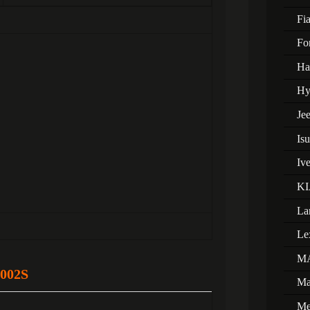
Fia
Fo
Ha
Hy
Je
Is
Iv
KI
La
Le
M
002S
Ma
Me