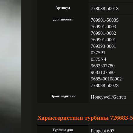
Артикул
778088-5001S
Для замены
769901-5003S
769901-0003
769901-0002
769901-0001
769393-0001
0375P1
0375N4
9682307780
9683107580
9685400108002
778088-5002S
Производитель
Honeywell/Garrett
Характеристики турбины 726683-5
Турбина для
Peugeot 607