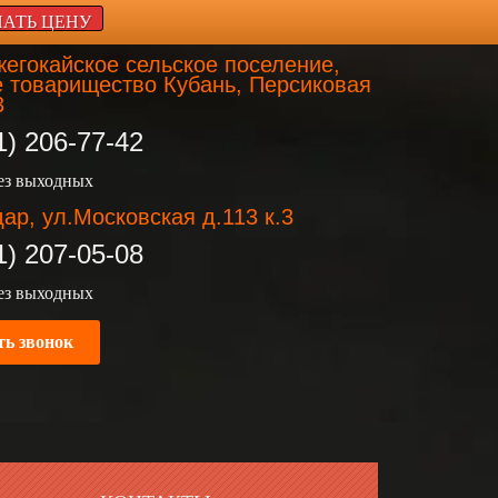
НАТЬ ЦЕНУ
егокайское сельское поселение,
 товарищество Кубань, Персиковая
3
1) 206-77-42
без выходных
ар, ул.Московская д.113 к.3
1) 207-05-08
без выходных
ть звонок