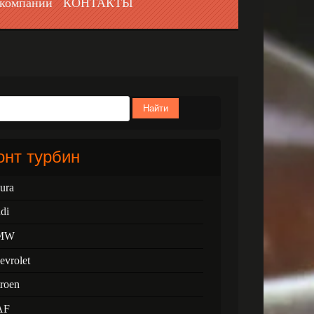
компании
КОНТАКТЫ
Найти
нт турбин
ura
di
MW
evrolet
troen
AF