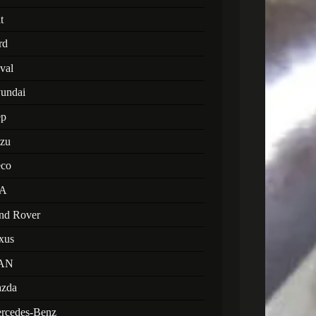
t
rd
val
undai
ep
uzu
eco
A
nd Rover
xus
AN
zda
rcedes-Benz