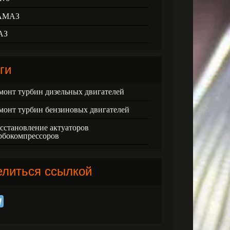
АМАЗ
АЗ
ги
монт турбин дизельных двигателей
монт турбин бензиновых двигателей
сстановление актуаторов
рбокомпрессоров
елиться ссылкой