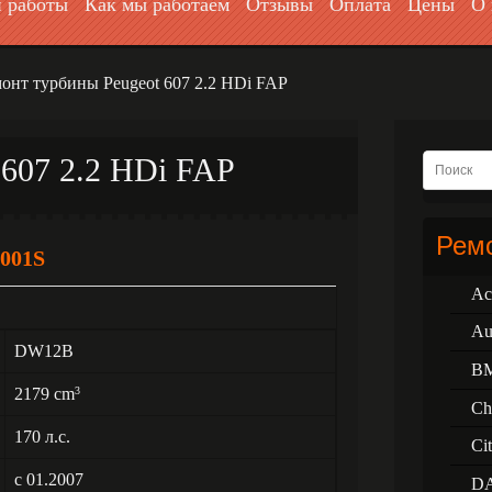
 работы
Как мы работаем
Отзывы
Оплата
Цены
О 
онт турбины Peugeot 607 2.2 HDi FAP
 607 2.2 HDi FAP
Ремо
001S
Ac
Au
DW12B
B
2179 cm
3
Ch
170 л.с.
Ci
с 01.2007
D