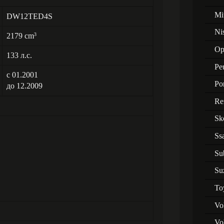
Mi
DW12TED4S
Ni
2179 cm
3
Op
133 л.с.
Pe
с 01.2001
Po
до 12.2009
Re
Sk
Ss
Su
Su
To
Vo
Vo