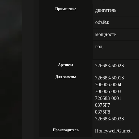
Применение
двигатель:
объём:
мощность:
год:
Артикул
726683-5002S
Для замены
726683-5001S
706006-0004
706006-0003
726683-0001
0375F7
0375F8
726683-5003S
Производитель
Honeywell/Garrett