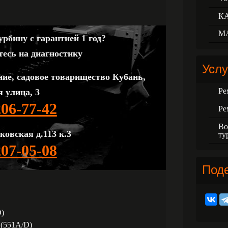
К
М
рбину с гарантией 1 год?
тесь на диагностику
Услу
ние, садовое товарищество Кубань,
Ре
 улица, 3
206-77-42
Ре
Во
ковская д.113 к.3
ту
207-05-08
Под
D)
 (551A/D)