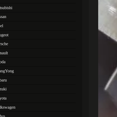
tsubishi
ssan
el
ugeot
rsche
nault
oda
angYong
baru
zuki
yota
lkswagen
lvo