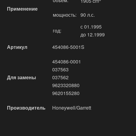
объём:
1905 cm
Применение
мощность:
90 л.с.
с 01.1995
год:
до 12.1999
Артикул
454086-5001S
454086-0001
037563
Для замены
037562
9623320880
9620155280
Производитель
Honeywell/Garrett