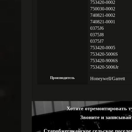
753420-0002
750030-0002
740821-0002
740821-0001
0375J6
0375J8
0375J7
753420-0005
753420-5006S
753420-9006S
753420-5006Jr
Производитель
Honeywell/Garrett
Хотите отремонтировать ту
Звоните и записывай
Старобжегокайское сельское поселе