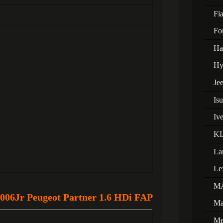
Fia
Fo
Ha
Hy
Je
Is
Iv
KI
La
Le
M
06Jr Peugeot Partner 1.6 HDi FAP
Ma
Me