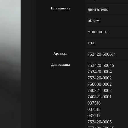
Применение
двигатель:
объём:
мощность:
год:
Артикул
753420-5006Jr
Для замены
753420-5004S
753420-0004
753420-0002
750030-0002
740821-0002
740821-0001
0375J6
0375J8
0375J7
753420-0005