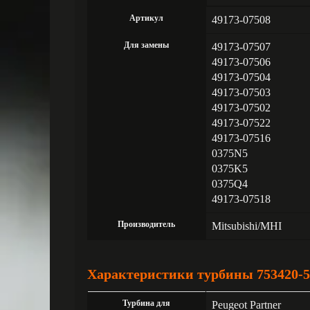
Артикул
49173-07508
Для замены
49173-07507
49173-07506
49173-07504
49173-07503
49173-07502
49173-07522
49173-07516
0375N5
0375K5
0375Q4
49173-07518
Производитель
Mitsubishi/MHI
Характеристики турбины 753420-50
Турбина для
Peugeot Partner