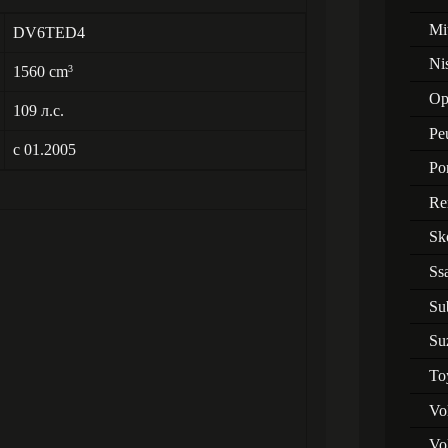
Mi
DV6TED4
Ni
1560 cm
3
Op
109 л.с.
Pe
с 01.2005
Po
Re
Sk
Ss
Su
Su
To
Vo
Vo