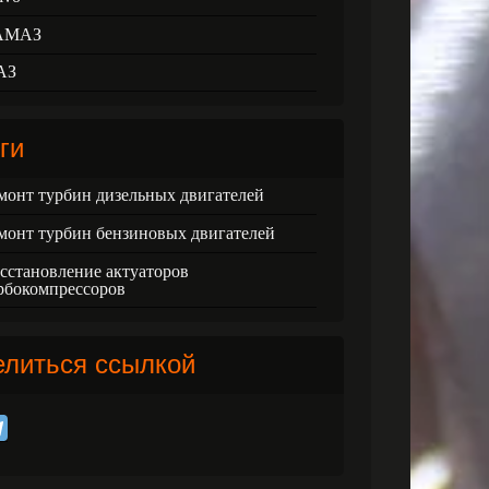
АМАЗ
АЗ
ги
монт турбин дизельных двигателей
монт турбин бензиновых двигателей
сстановление актуаторов
рбокомпрессоров
елиться ссылкой