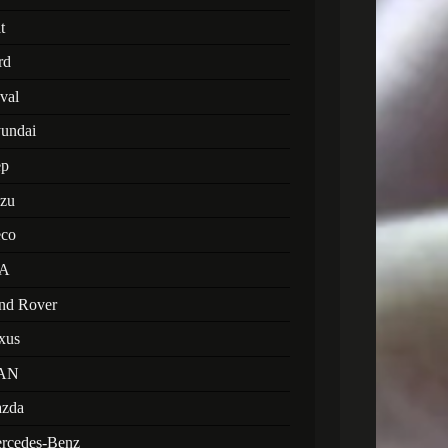
t
rd
val
undai
ep
uzu
eco
A
nd Rover
xus
AN
zda
rcedes-Benz