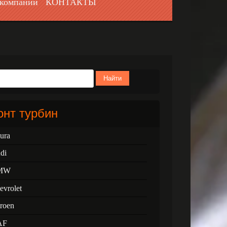
компании
КОНТАКТЫ
Найти
нт турбин
ura
di
MW
evrolet
troen
AF