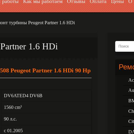
 работы
Как мы работаем
Отзывы
Оплата
Цены
О 
онт турбины Peugeot Partner 1.6 HDi
Partner 1.6 HDi
Ремо
08 Peugeot Partner 1.6 HDi 90 Hp
Ac
Au
DV6ATED4 DV6B
B
1560 cm
3
Ch
90 л.с.
Ci
с 01.2005
D