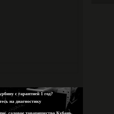
рбину с гарантией 1 год?
тесь на диагностику
ние, садовое товарищество Кубань,