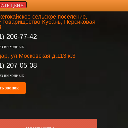
НАТЬ ЦЕНУ
егокайское сельское поселение,
 товарищество Кубань, Персиковая
3
1) 206-77-42
без выходных
ар, ул.Московская д.113 к.3
1) 207-05-08
без выходных
ть звонок