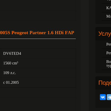
К
М
05S Peugeot Partner 1.6 HDi FAP
Услу
Ре
Ре
DV6TED4
Во
1560 cm
3
ту
109 л.с.
Под
с 01.2005