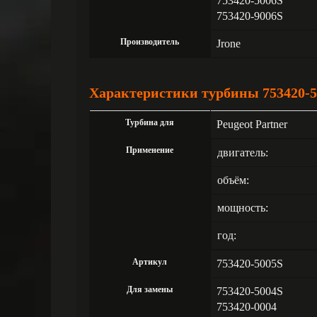
753420-5006S
753420-9006S
Производитель
Jrone
Характеристики турбины 753420-50
Турбина для
Peugeot Partner
Применение
двигатель:
объём:
мощность:
год:
Артикул
753420-5005S
Для замены
753420-5004S
753420-0004