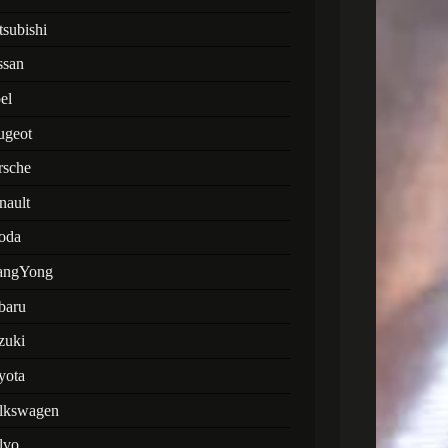
tsubishi
ssan
el
ugeot
rsche
nault
oda
angYong
baru
zuki
yota
lkswagen
lvo