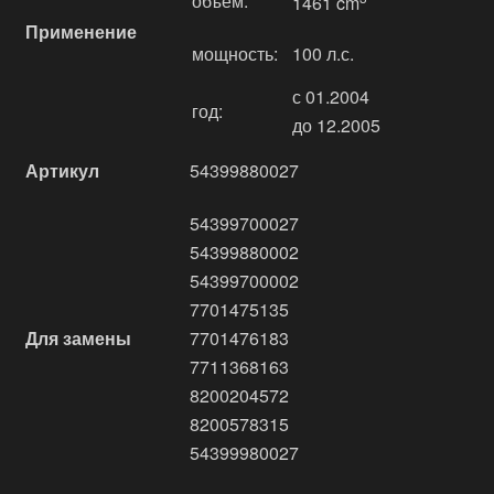
объём:
1461 cm
Применение
мощность:
100 л.с.
с 01.2004
год:
до 12.2005
Артикул
54399880027
54399700027
54399880002
54399700002
7701475135
Для замены
7701476183
7711368163
8200204572
8200578315
54399980027