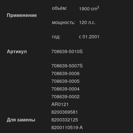
объём:
3
1900 cm
Применение
мощность:
120 л.с.
год:
с 01.2001
Артикул
708639-5010S
708639-5007S
708639-0006
708639-0005
708639-0004
708639-0002
AR0121
8200369581
Для замены
8200332125
8200110519-A