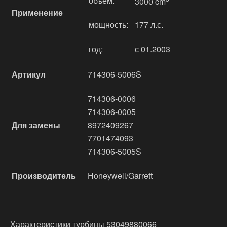
объём:
3000 cm
Применение
мощность:
177 л.с.
год:
с 01.2003
Артикул
714306-5006S
714306-0006
714306-0005
Для замены
8972409267
7701474093
714306-5005S
Производитель
Honeywell/Garrett
Характеристики турбины 53049880066