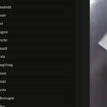
tsubishi
ssan
el
ugeot
rsche
nault
oda
angYong
baru
zuki
yota
lkswagen
lvo