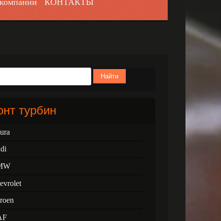
компании
КОНТАКТЫ
Найти
нт турбин
ura
di
MW
evrolet
troen
AF