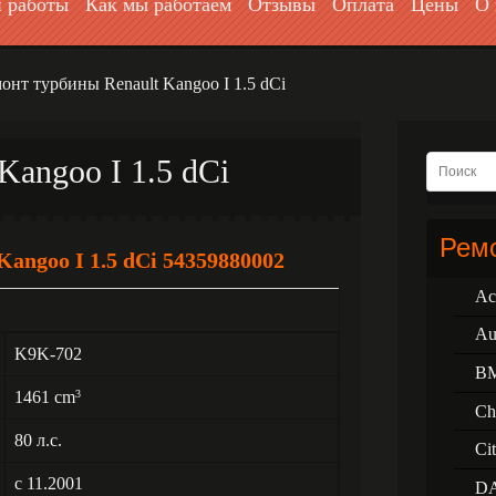
 работы
Как мы работаем
Отзывы
Оплата
Цены
О 
онт турбины Renault Kangoo I 1.5 dCi
Kangoo I 1.5 dCi
Ремо
angoo I 1.5 dCi 54359880002
Ac
Au
K9K-702
B
1461 cm
3
Ch
80 л.с.
Ci
с 11.2001
D