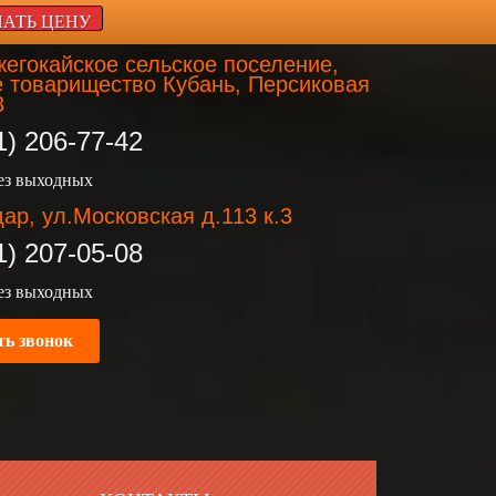
НАТЬ ЦЕНУ
егокайское сельское поселение,
 товарищество Кубань, Персиковая
3
1) 206-77-42
без выходных
ар, ул.Московская д.113 к.3
1) 207-05-08
без выходных
ть звонок