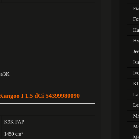
Fia
Fo
Ha
Hy
Je
Is
Iv
er/3K
KI
La
angoo I 1.5 dCi 54399980090
Le
M
K9K FAP
Ma
1450 cm
3
Me