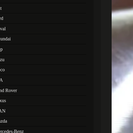
t
rd
val
undai
ep
uzu
eco
A
nd Rover
xus
AN
zda
rcedes-Benz