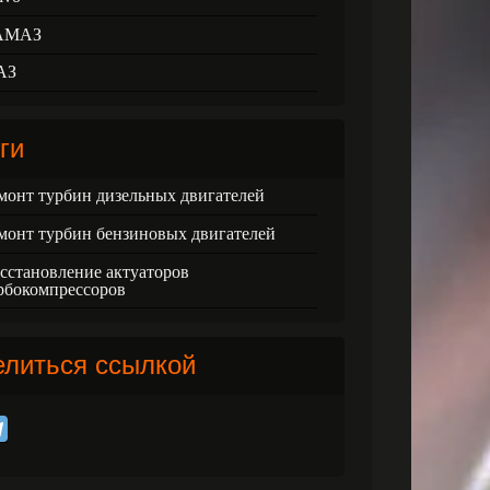
АМАЗ
АЗ
ги
монт турбин дизельных двигателей
монт турбин бензиновых двигателей
сстановление актуаторов
рбокомпрессоров
елиться ссылкой