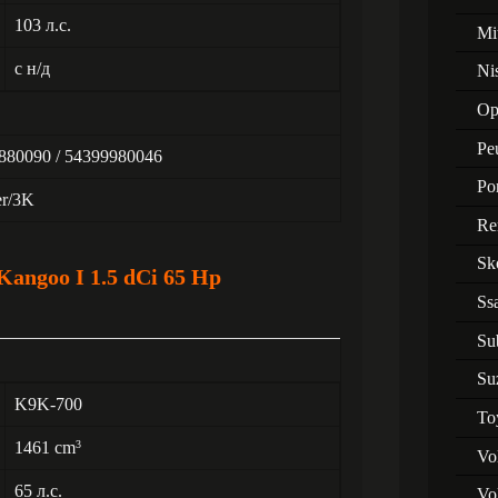
103 л.с.
Mi
с н/д
Ni
Op
Pe
880090 / 54399980046
Po
er/3K
Re
Sk
angoo I 1.5 dCi 65 Hp
Ss
Su
Su
K9K-700
To
1461 cm
3
Vo
65 л.с.
Vo