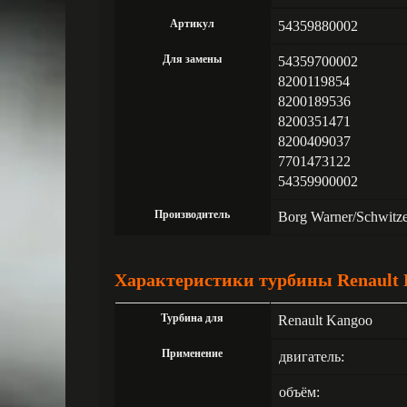
Артикул
54359880002
Для замены
54359700002
8200119854
8200189536
8200351471
8200409037
7701473122
54359900002
Производитель
Borg Warner/Schwitz
Характеристики турбины Renault K
Турбина для
Renault Kangoo
Применение
двигатель:
объём: