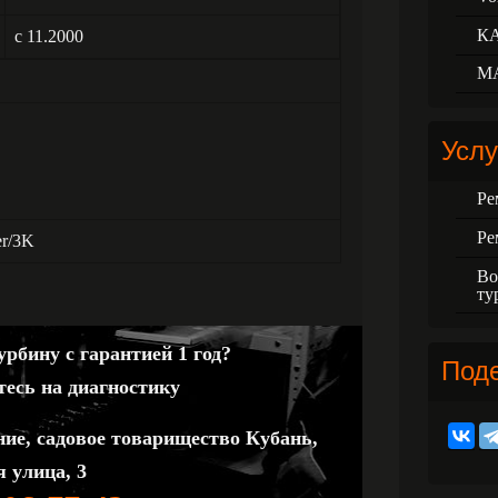
К
с 11.2000
М
Услу
Ре
Ре
er/3K
Во
ту
рбину с гарантией 1 год?
Под
тесь на диагностику
ние, садовое товарищество Кубань,
 улица, 3