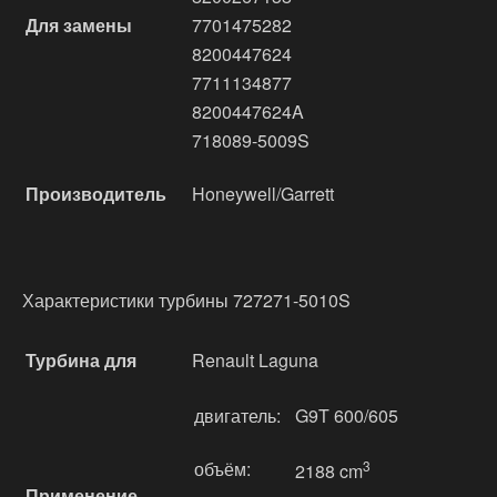
Для замены
7701475282
8200447624
7711134877
8200447624A
718089-5009S
Производитель
Honeywell/Garrett
Характеристики турбины 727271-5010S
Турбина для
Renault Laguna
двигатель:
G9T 600/605
объём:
3
2188 cm
Применение