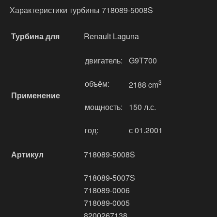
Характеристики турбины 718089-5008S
Турбина для
Renault Laguna
двигатель:
G9T700
объём:
3
2188 cm
Применение
мощность:
150 л.с.
год:
с 01.2001
Артикул
718089-5008S
718089-5007S
718089-0006
718089-0005
8200267138