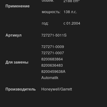
объём:
2188 cm
Применение
мощность:
138 л.с.
год:
с 01.2004
Артикул
727271-5011S
727271-0009
727271-0007
8200683864
Для замены
8200636483
8200459638A
Automatik
Производитель
Honeywell/Garrett