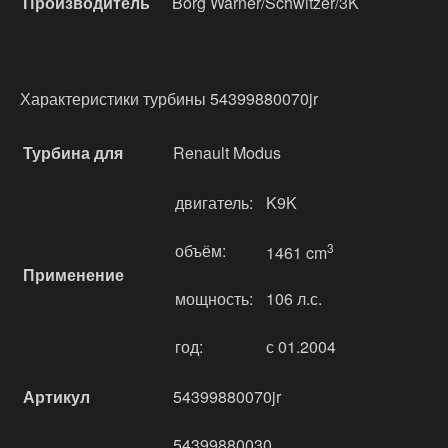
Производитель
Borg Warner/Schwitzer/3K
Характеристики турбины 54399880070jr
Турбина для
Renault Modus
двигатель:
K9K
объём:
3
1461 cm
Применение
мощность:
106 л.с.
год:
с 01.2004
Артикул
54399880070jr
54399880030