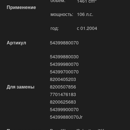
объём:
1461 cm
Применение
мощность:
106 л.с.
год:
с 01.2004
Артикул
54399880070
54399880030
54399980070
54399700070
8200405203
Для замены
8200507856
7701476183
8200625683
54399900070
54399880070Jr