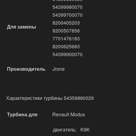
54399980070
54399700070
8200405203
Для замены
8200507856
7701476183
8200625683
54399900070
Производитель
Jrone
Характеристики турбины 54359880029
Турбина для
Renault Modus
двигатель:
K9K