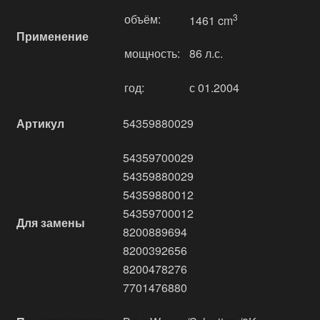
объём:
3
1461 cm
Применение
мощность:
86 л.с.
год:
с 01.2004
Артикул
54359880029
54359700029
54359880029
54359880012
54359700012
Для замены
8200889694
8200392656
8200478276
7701476880