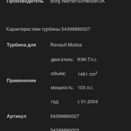
Производитель
Borg Warner/Schwitzer/3K
Характеристики турбины 54399880027
Турбина для
Renault Modus
двигатель:
K9K-Tл.с.
объём:
3
1461 cm
Применение
мощность:
103 л.с.
год:
с 01.2004
Артикул
54399880027
54399880002