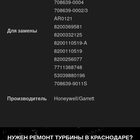
708639-0004
708639-0002/3
AR0121
8200369581
Для замены
8200332125
8200110519-A
8200110519
8200256077
7711368748
53039880196
708639-9011S
Производитель
Honeywell/Garrett
НУЖЕН РЕМОНТ ТУРБИНЫ В КРАСНОДАРЕ?