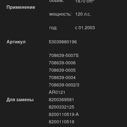
объём:
1870 cm
Применение
мощность:
120 л.с.
год:
с 01.2003
Артикул
53039880196
708639-5007S
708639-0006
708639-0005
708639-0004
708639-0002/3
AR0121
Для замены
8200369581
8200332125
8200110519-A
8200110519