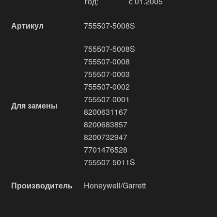
год:
с 01.2005
Артикул
755507-5008S
755507-5008S
755507-0008
755507-0003
755507-0002
755507-0001
Для замены
8200631167
8200683857
8200732947
7701476528
755507-5011S
Производитель
Honeywell/Garrett