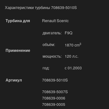
Характеристики турбины 708639-5010S
Турбина для
Renault Scenic
двигатель:
F9Q
объём:
3
1870 cm
Применение
мощность:
120 л.с.
год:
с 01.2003
Артикул
708639-5010S
708639-5007S
708639-0006
708639-0005