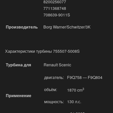
8200256077
7711368748
708639-9011S
Производитель
Borg Warner/Schwitzer/3K
Характеристики турбины 755507-5008S
Турбина для
Renault Scenic
двигатель:
F9Q758 — F9Q804
объём:
3
1870 cm
Применение
мощность:
130 л.с.