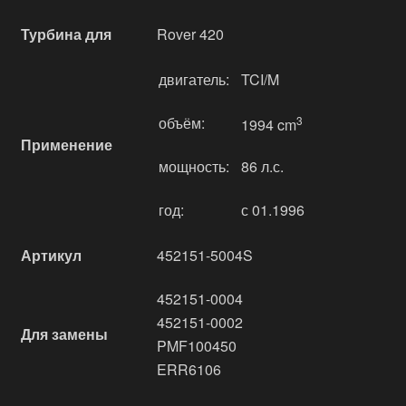
Турбина для
Rover 420
двигатель:
TCI/M
объём:
3
1994 cm
Применение
мощность:
86 л.с.
год:
с 01.1996
Артикул
452151-5004S
452151-0004
452151-0002
Для замены
PMF100450
ERR6106