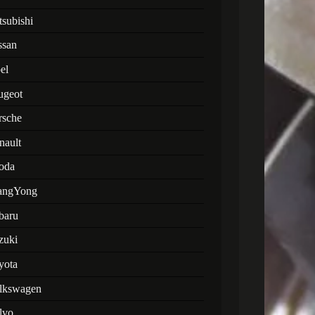
tsubishi
ssan
el
ugeot
rsche
nault
oda
angYong
baru
zuki
yota
lkswagen
lvo