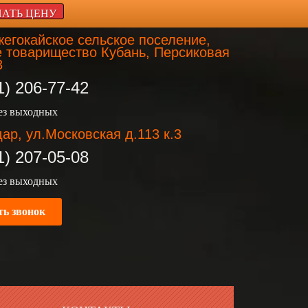
НАТЬ ЦЕНУ
егокайское сельское поселение,
 товарищество Кубань, Персиковая
3
1) 206-77-42
без выходных
ар, ул.Московская д.113 к.3
1) 207-05-08
без выходных
ть звонок