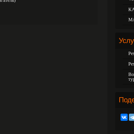
гатель)
К
М
Услу
Ре
Ре
Во
ту
Под