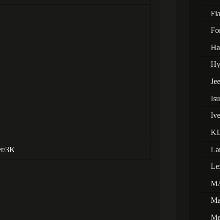
Fia
Fo
Ha
Hy
Je
Is
Iv
KI
La
er/3K
Le
M
Ma
Me