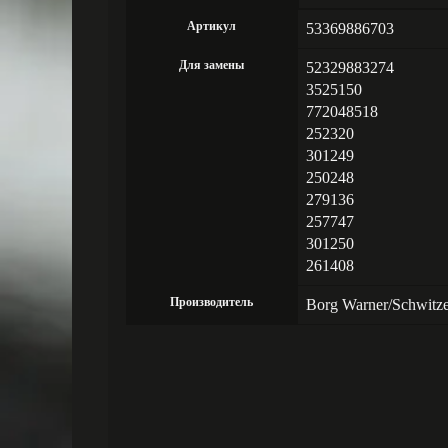
Артикул
53369886703
Для замены
52329883274
3525150
772048518
252320
301249
250248
279136
257747
301250
261408
Производитель
Borg Warner/Schwitz