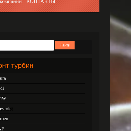
компании
КОНТАКТЫ
Найти
нт турбин
ura
di
MW
evrolet
troen
AF