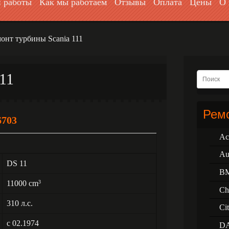
 работы
Как мы работаем
Отзывы
Оплата
Цены
О 
онт турбины Scania 111
11
Ремо
6703
Ac
Au
DS 11
B
11000 cm
3
Ch
310 л.с.
Ci
с 02.1974
D