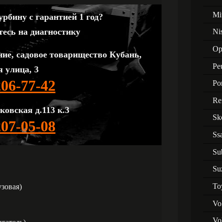
Mi
рбину с гарантией 1 год?
тесь на диагностику
Ni
Op
ние, садовое товарищество Кубань,
Pe
 улица, 3
206-77-42
Po
Re
ковская д.113 к.3
Sk
207-05-08
Ss
Su
Su
To
зовая)
Vo
Vo