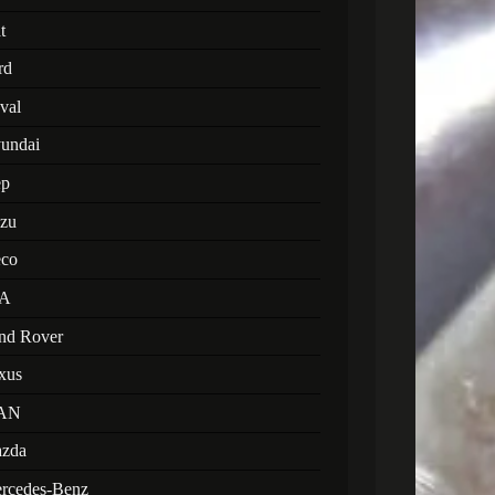
t
rd
val
undai
ep
uzu
eco
A
nd Rover
xus
AN
zda
rcedes-Benz