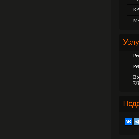
К
М
Услу
Ре
Ре
Во
ту
Под