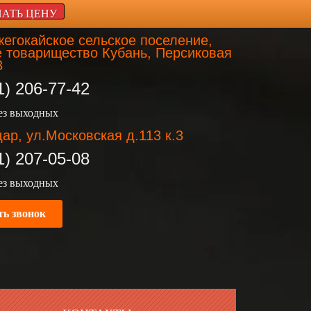
НАТЬ ЦЕНУ
егокайское сельское поселение,
 товарищество Кубань, Персиковая
3
1) 206-77-42
без выходных
ар, ул.Московская д.113 к.3
1) 207-05-08
без выходных
ть звонок