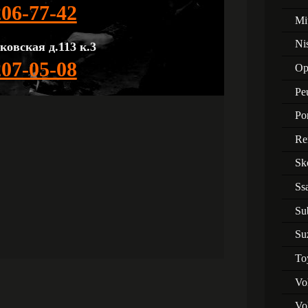
206-77-42
Mi
Ni
ковская д.113 к.3
207-05-08
Op
Pe
Po
Re
Sk
Ss
Su
Su
To
Vo
Vo