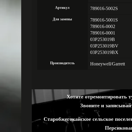
Артикул
789016-5002S
Для замены
789016-5001S
789016-0002
789016-0001
03P253019B
03P253019BV
03P253019BX
Производитель
Honeywell/Garrett
Хотите отремонтировать ту
Звоните и записывай
Старобжегокайское сельское поселе
Персиковая