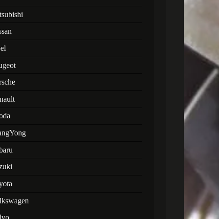
tsubishi
ssan
el
ugeot
rsche
nault
oda
angYong
baru
zuki
yota
lkswagen
lvo