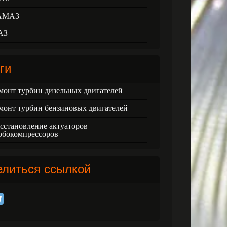
АМАЗ
АЗ
ги
монт турбин дизельных двигателей
монт турбин бензиновых двигателей
сстановление актуаторов
рбокомпрессоров
елиться ссылкой