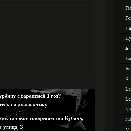
Fia
Fo
Ha
Hy
Je
Is
Iv
KI
La
рбину с гарантией 1 год?
Le
тесь на диагностику
M
ние, садовое товарищество Кубань,
Ma
 улица, 3
Me