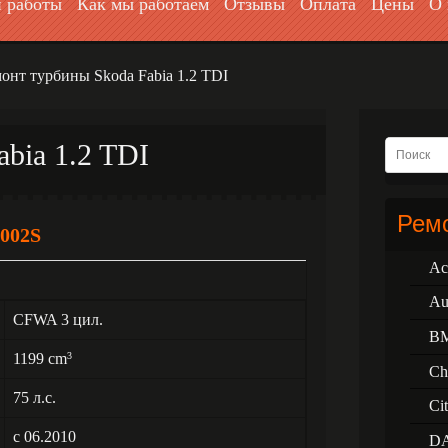
 работы
Как мы работаем
Отзывы
Оплата
Цены
О 
онт турбины Skoda Fabia 1.2 TDI
bia 1.2 TDI
Ремо
002S
Ac
Au
CFWA 3 цил.
B
1199 cm
3
Ch
75 л.с.
Ci
с 06.2010
D