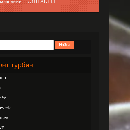
компании
КОНТАКТЫ
Найти
нт турбин
ura
di
MW
evrolet
troen
AF