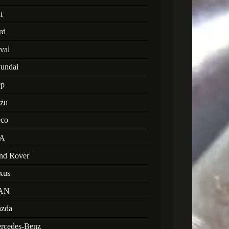
t
rd
val
undai
ep
uzu
eco
A
nd Rover
xus
AN
zda
rcedes-Benz