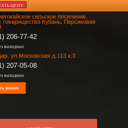
НАТЬ ЦЕНУ
егокайское сельское поселение,
 товарищество Кубань, Персиковая
3
1) 206-77-42
без выходных
ар, ул.Московская д.113 к.3
1) 207-05-08
без выходных
ть звонок