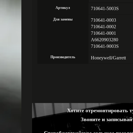
Артикул
710641-5003S
Для замены
710641-0003
710641-0002
710641-0001
A6620903280
710641-9003S
Производитель
Honeywell/Garrett
Хотите отремонтировать ту
Звоните и записывай