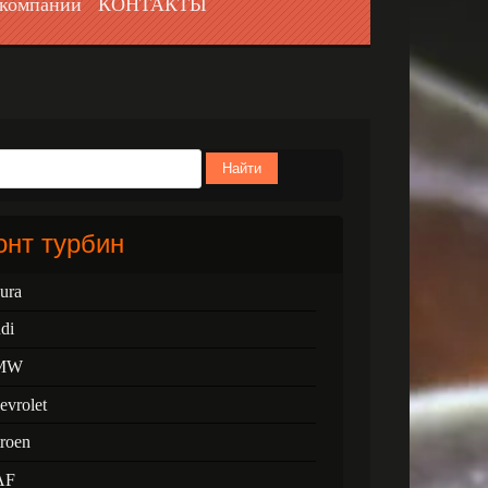
компании
КОНТАКТЫ
Найти
нт турбин
ura
di
MW
evrolet
troen
AF