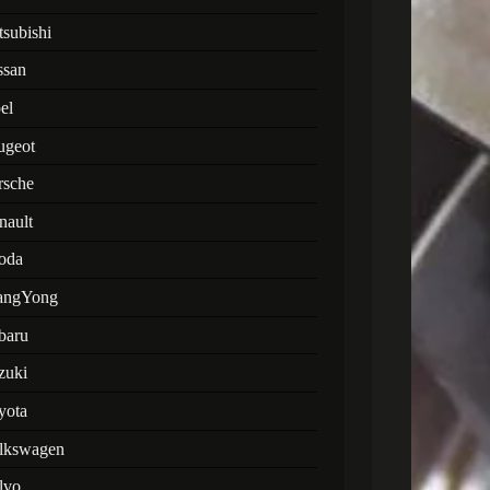
tsubishi
ssan
el
ugeot
rsche
nault
oda
angYong
baru
zuki
yota
lkswagen
lvo