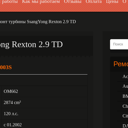
 работы
Как мы работаем
Отзывы
Оплата
Цены
О 
онт турбины SsangYong Rextоn 2.9 TD
ng Rextоn 2.9 TD
Ремо
003S
Ac
Au
OM662
B
2874 cm
3
Ch
120 л.с.
Ci
с 01.2002
D