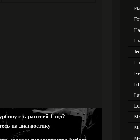
Fia
Fo
Ha
Hy
Je
Is
Iv
KI
La
Le
рбину с гарантией 1 год?
M
тесь на диагностику
Ma
Me