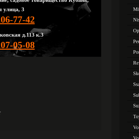
ние, садовое товарищество Кубань,
 улица, 3
Mi
206-77-42
Ni
Op
ковская д.113 к.3
Pe
207-05-08
Po
Re
Sk
Ss
Su
Su
r
To
Vo
Vo