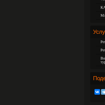
К
М
Услу
Ре
Ре
Во
ту
Под