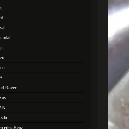
t
rd
val
undai
ep
uzu
eco
A
nd Rover
xus
AN
zda
rcedes-Benz