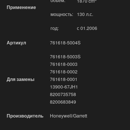
объём:
1870 cm
Применение
мощность:
130 л.с.
год:
с 01.2006
Артикул
761618-5004S
761618-5003S
761618-0003
761618-0002
Для замены
761618-0001
13900-67JH1
8200735758
8200683849
Производитель
Honeywell/Garrett