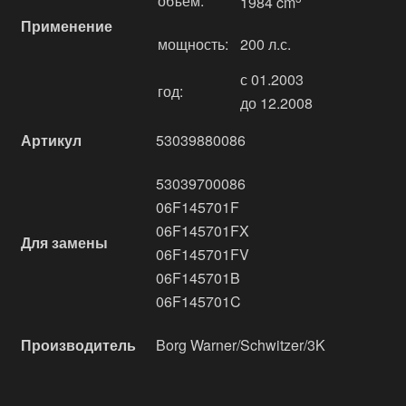
объём:
1984 cm
Применение
мощность:
200 л.с.
с 01.2003
год:
до 12.2008
Артикул
53039880086
53039700086
06F145701F
06F145701FX
Для замены
06F145701FV
06F145701B
06F145701C
Производитель
Borg Warner/Schwitzer/3K