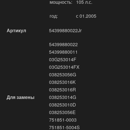
мощность:
105 л.с.
год:
с 01.2005
Артикул
54399880022Jr
54399880022
54399880011
03G253014F
03G253014FX
038253056G
038253016K
038253016R
Для замены
038253014G
038253010D
038253056E
751851-0003
751851-5004S