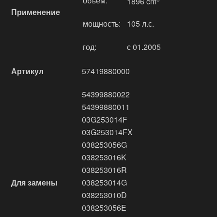
объём:
1896 cm
Применение
мощность:
105 л.с.
год:
с 01.2005
Артикул
57419880000
54399880022
54399880011
03G253014F
03G253014FX
038253056G
038253016K
038253016R
Для замены
038253014G
038253010D
038253056E