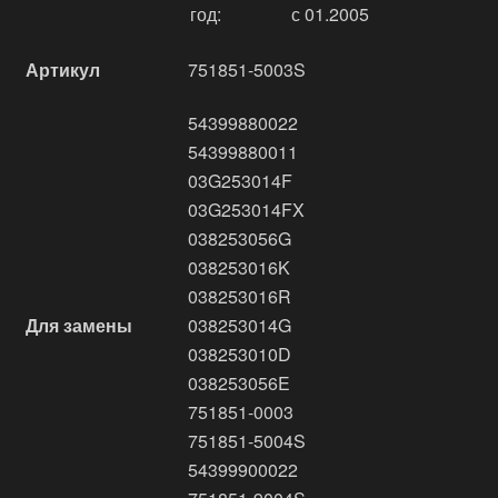
год:
с 01.2005
Артикул
751851-5003S
54399880022
54399880011
03G253014F
03G253014FX
038253056G
038253016K
038253016R
Для замены
038253014G
038253010D
038253056E
751851-0003
751851-5004S
54399900022