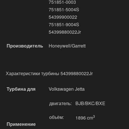
751851-0003
751851-5004S
54399900022
751851-9004S
54399880022Jr
Производитель
Honeywell/Garrett
Характеристики турбины 54399880022Jr
Турбина для
Volkswagen Jetta
двигатель:
BJB/BKC/BXE
объём:
3
1896 cm
Применение