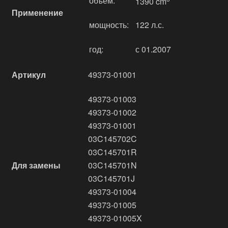
объём:
1390 cm
Применение
мощность:
122 л.с.
год:
с 01.2007
Артикул
49373-01001
49373-01003
49373-01002
49373-01001
03C145702C
03C145701R
Для замены
03C145701N
03C145701J
49373-01004
49373-01005
49373-01005X