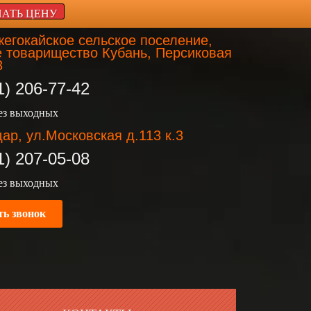
НАТЬ ЦЕНУ
егокайское сельское поселение,
 товарищество Кубань, Персиковая
3
1) 206-77-42
без выходных
ар, ул.Московская д.113 к.3
1) 207-05-08
без выходных
ть звонок