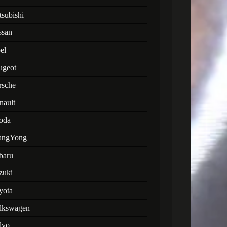
tsubishi
ssan
el
ugeot
rsche
nault
oda
angYong
baru
zuki
yota
lkswagen
lvo