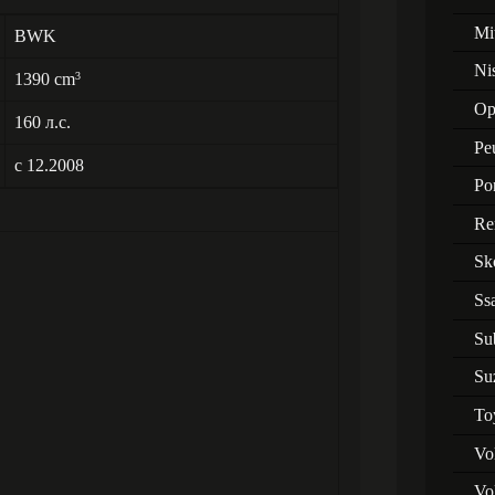
Mi
BWK
Ni
1390 cm
3
Op
160 л.с.
Pe
с 12.2008
Po
Re
Sk
Ss
Su
Su
To
Vo
Vo