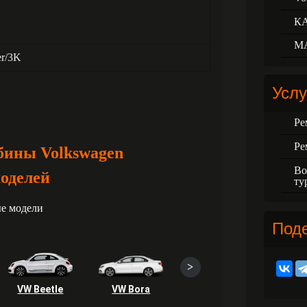
К
М
er/3K
Услу
Ре
Ре
бины Volkswagen
Во
оделей
ту
е модели
Под
>
VW Beetle
VW Bora
VW Caddy
VW 