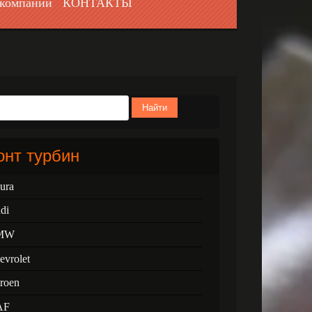
компании
КОНТАКТЫ
Найти
нт турбин
ura
di
MW
evrolet
troen
AF