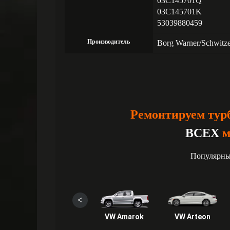
03C145701Q
03C145701K
53039880459
Производитель
Borg Warner/Schwitz
Ремонтируем тур
ВСЕХ
м
Популярны
<
VW Amarok
VW Arteon