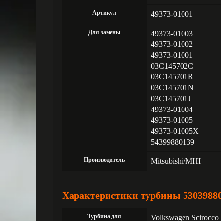
Артикул
49373-01001
Для замены
49373-01003
49373-01002
49373-01001
03C145702C
03C145701R
03C145701N
03C145701J
49373-01004
49373-01005
49373-01005X
54399880139
Производитель
Mitsubishi/MHI
Характеристики турбины 5303988
Турбина для
Volkswagen Scirocco