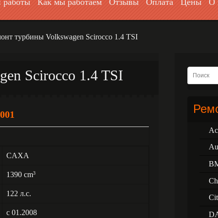
 работы
Как мы работаем
Отзывы
Оплата
Цены
О 
онт турбины Volkswagen Scirocco 1.4 TSI
en Scirocco 1.4 TSI
Ремо
001
Ac
Au
CAXA
B
1390 cm
3
Ch
122 л.с.
Ci
с 01.2008
D