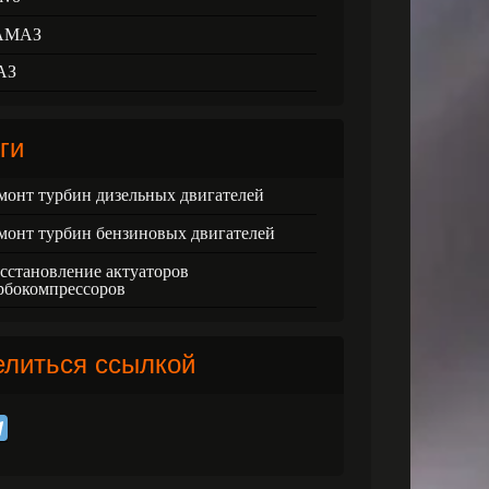
АМАЗ
АЗ
ги
монт турбин дизельных двигателей
монт турбин бензиновых двигателей
сстановление актуаторов
рбокомпрессоров
елиться ссылкой
Crafter
VW Eos
VW Golf
VW Fox