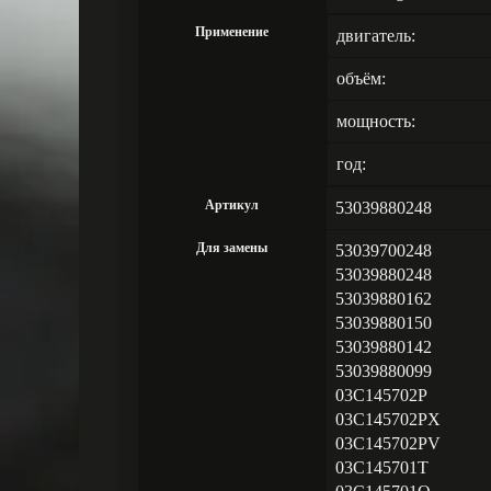
Применение
двигатель:
объём:
мощность:
год:
Артикул
53039880248
Для замены
53039700248
53039880248
53039880162
53039880150
53039880142
53039880099
03C145702P
03C145702PX
03C145702PV
03C145701T