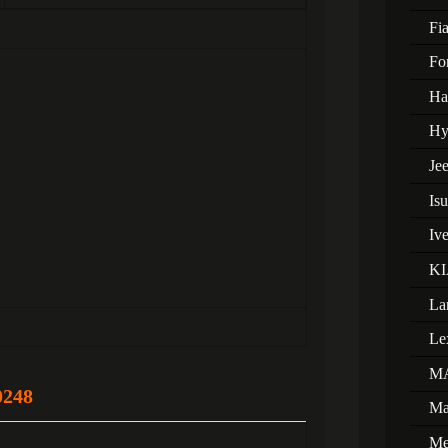
Fia
Fo
Ha
Hy
Je
Is
Iv
KI
La
Le
M
0248
Ma
Me