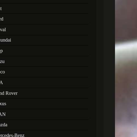
t
rd
val
undai
ep
uzu
eco
A
nd Rover
xus
AN
zda
rcedes-Benz