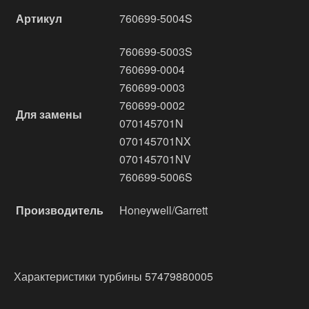
Артикул
760699-5004S
760699-5003S
760699-0004
760699-0003
760699-0002
Для замены
070145701N
070145701NX
070145701NV
760699-5006S
Производитель
Honeywell/Garrett
Характеристики турбины 57479880005