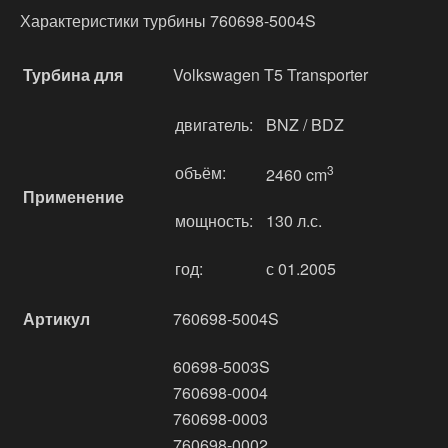
Характеристики турбины 760698-5004S
Турбина для
Volkswagen T5 Transporter
двигатель:
BNZ / BDZ
объём:
3
2460 cm
Применение
мощность:
130 л.с.
год:
с 01.2005
Артикул
760698-5004S
60698-5003S
760698-0004
760698-0003
760698-0002