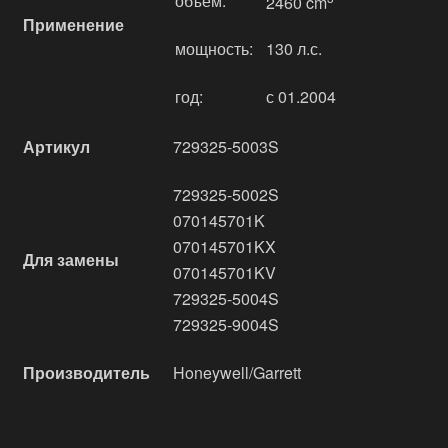
объём:
2460 cm
Применение
мощность:
130 л.с.
год:
с 01.2004
Артикул
729325-5003S
729325-5002S
070145701K
070145701KX
Для замены
070145701KV
729325-5004S
729325-9004S
Производитель
Honeywell/Garrett