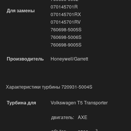
070145701R
Для замены
070145701RX
070145701RV
760698-5005S
760698-5006S
760698-9005S
Производитель
Honeywell/Garrett
Характеристики турбины 720931-5004S
Турбина для
Volkswagen T5 Transporter
двигатель:
AXE
3