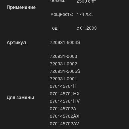
объём:
2500 cm
Применение
мощность:
174 л.с.
год:
с 01.2003
Артикул
720931-5004S
720931-0003
720931-0002
720931-5005S
720931-0001
070145701H
070145701HX
Для замены
070145701HV
070145702A
070145702AX
070145702AV