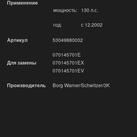
Применение
мощность:
130 л.с.
год:
с 12.2002
Артикул
53049880032
070145701E
Для замены
070145701EX
070145701EV
Производитель
Borg Warner/Schwitzer/3K