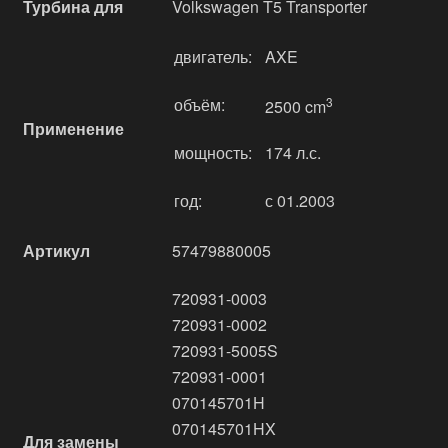
Турбина для
Volkswagen T5 Transporter
двигатель:
AXE
объём:
3
2500 cm
Применение
мощность:
174 л.с.
год:
с 01.2003
Артикул
57479880005
720931-0003
720931-0002
720931-5005S
720931-0001
070145701H
070145701HX
Для замены