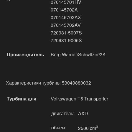
070145701HV
070145702A
070145702AX
070145702AV
720931-5007S
720931-9005S
Производитель
Borg Warner/Schwitzer/3K
Характеристики турбины 53049880032
Турбина для
Volkswagen T5 Transporter
двигатель:
AXD
объём:
3
2500 cm