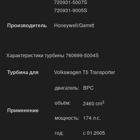
720931-5007S
720931-9005S
Производитель
Honeywell/Garrett
Характеристики турбины 760699-5004S
Турбина для
Volkswagen T5 Transporter
двигатель:
BPC
объём:
3
2460 cm
Применение
мощность:
174 л.с.
год:
с 01.2005