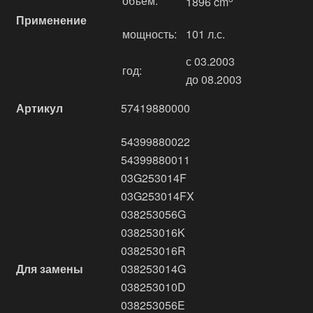
объём:
1896 cm
Применение
мощность:
101 л.с.
с 03.2003
год:
до 08.2003
Артикул
57419880000
54399880022
54399880011
03G253014F
03G253014FX
038253056G
038253016K
038253016R
Для замены
038253014G
038253010D
038253056E