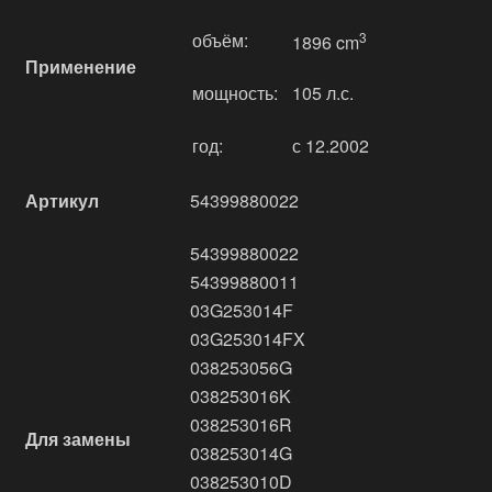
объём:
3
1896 cm
Применение
мощность:
105 л.с.
год:
с 12.2002
Артикул
54399880022
54399880022
54399880011
03G253014F
03G253014FX
038253056G
038253016K
038253016R
Для замены
038253014G
038253010D