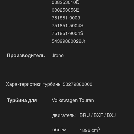
038253010D
038253056E
751851-0003
751851-5004S
751851-9004S
54399880022Jr
Производитель
Jrone
Характеристики турбины 53279880000
Турбина для
Volkswagen Touran
двигатель:
BRU / BXF / BXJ
объём:
3
1896 cm