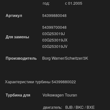
год:
с 01.2005
Артикул
54399880048
54399700048
03G253019J
Для замены
03G253019JX
03G253019JV
Производитель
Borg Warner/Schwitzer/3K
Характеристики турбины 54399880022
Турбина для
Volkswagen Touran
двигатель:
BJB / BKC / BXE