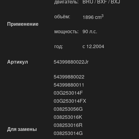
двигатель:
BRU / BXF / BXJ
объём:
3
1896 cm
Применение
мощность:
90 л.с.
год:
с 12.2004
Артикул
54399880022Jr
54399880022
54399880011
03G253014F
03G253014FX
038253056G
038253016K
038253016R
Для замены
038253014G