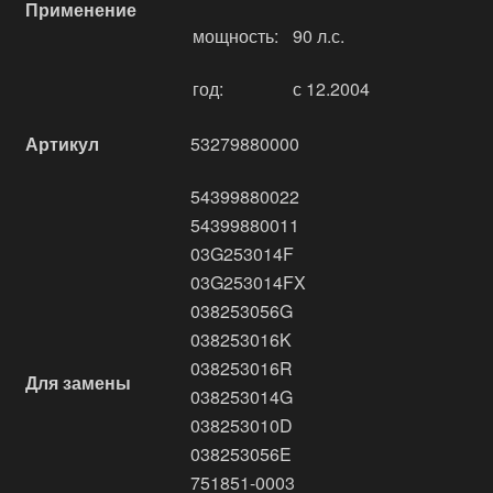
Применение
мощность:
90 л.с.
год:
с 12.2004
Артикул
53279880000
54399880022
54399880011
03G253014F
03G253014FX
038253056G
038253016K
038253016R
Для замены
038253014G
038253010D
038253056E
751851-0003