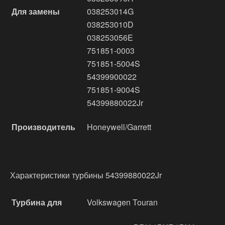
Для замены
038253014G
038253010D
038253056E
751851-0003
751851-5004S
54399900022
751851-9004S
54399880022Jr
Производитель
Honeywell/Garrett
Характеристики турбины 54399880022Jr
Турбина для
Volkswagen Touran