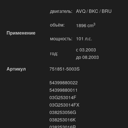
двигатель:
AVQ / BKC / BRU
объём:
3
1896 cm
Применение
мощность:
101 л.с.
с 03.2003
год:
до 08.2003
Артикул
751851-5003S
54399880022
54399880011
03G253014F
03G253014FX
038253056G
038253016K
038253016R