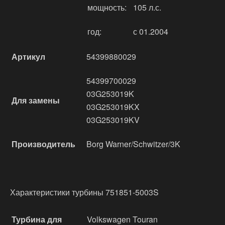
мощность:
105 л.с.
год:
с 01.2004
Артикул
54399880029
54399700029
03G253019K
Для замены
03G253019KX
03G253019KV
Производитель
Borg Warner/Schwitzer/3K
Характеристики турбины 751851-5003S
Турбина для
Volkswagen Touran