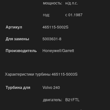
мощность:
н/д л.с.
год:
с 01.1987
Артикул
465115-5002S
Для замены
5003631-8
Производитель
Honeywell/Garrett
Характеристики турбины 465115-5003S
Турбина для
Volvo 240
двигатель:
B21FTL