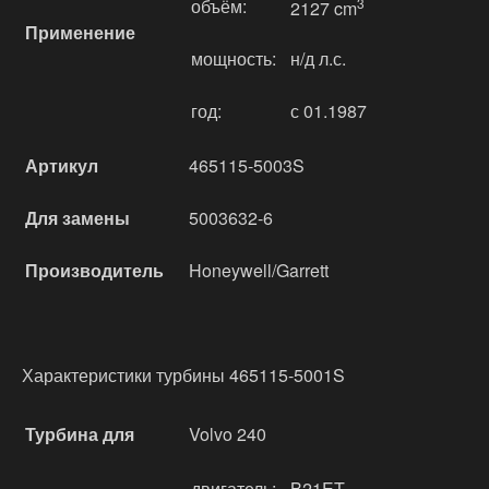
объём:
3
2127 cm
Применение
мощность:
н/д л.с.
год:
с 01.1987
Артикул
465115-5003S
Для замены
5003632-6
Производитель
Honeywell/Garrett
Характеристики турбины 465115-5001S
Турбина для
Volvo 240
двигатель:
B21ET