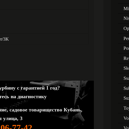
Mi
Ni
Op
Pe
er/3K
Po
Re
Sk
Ss
рбину с гарантией 1 год?
Su
тесь на диагностику
Su
To
ние, садовое товарищество Кубань,
 улица, 3
Vo
206-77-42
Vo