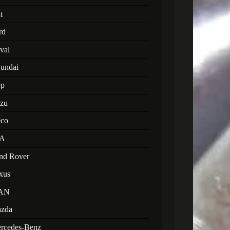
t
rd
val
undai
ep
uzu
eco
A
nd Rover
xus
AN
zda
rcedes-Benz