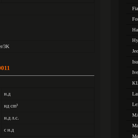
Fia
Fo
Ha
Hy
er/3K
Je
Is
0011
Iv
KI
La
н.д
Le
нд cm
3
M
н.д л.с.
Ma
с н.д
Me