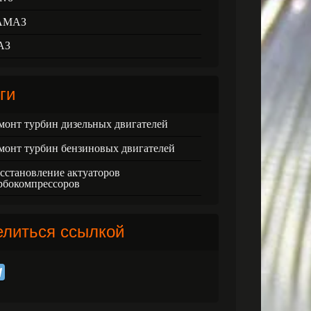
АМАЗ
АЗ
ги
монт турбин дизельных двигателей
монт турбин бензиновых двигателей
сстановление актуаторов
рбокомпрессоров
елиться ссылкой