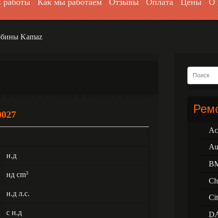
 работы
Как мы работаем
Отзывы
Оплата
Цены
О 
рбины Kamaz
Ремо
0027
Ac
Au
н.д
B
нд cm
3
Ch
н.д л.с.
Ci
с н.д
D