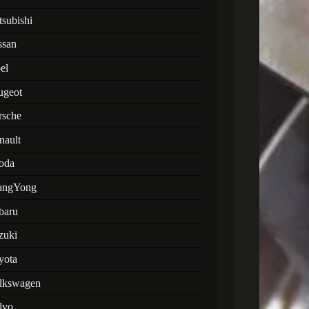
tsubishi
ssan
el
ugeot
rsche
nault
oda
angYong
baru
zuki
yota
lkswagen
lvo