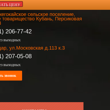
НАТЬ ЦЕНУ
егокайское сельское поселение,
 товарищество Кубань, Персиковая
3
1) 206-77-42
без выходных
ар, ул.Московская д.113 к.3
1) 207-05-08
без выходных
ть звонок