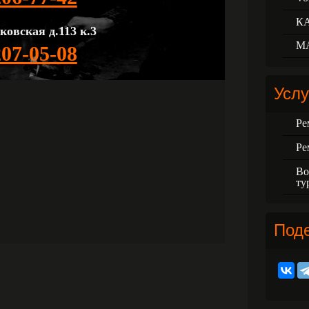
К
ковская д.113 к.3
М
207-05-08
Услу
Ре
Ре
Во
ту
Под