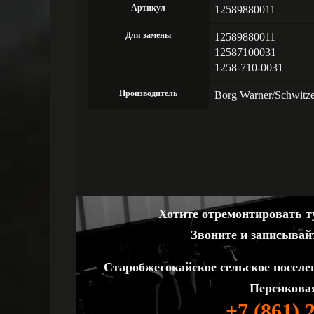
Артикул
12589880011
Для замены
12589880011
12587100031
1258-710-0031
Производитель
Borg Warner/Schwitz
Хотите отремонтировать ту
Звоните и записывай
Старобжегокайское сельское поселе
Персиковая
+7 (861) 