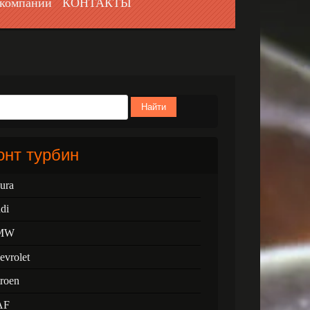
компании
КОНТАКТЫ
Найти
нт турбин
ura
di
MW
evrolet
troen
AF