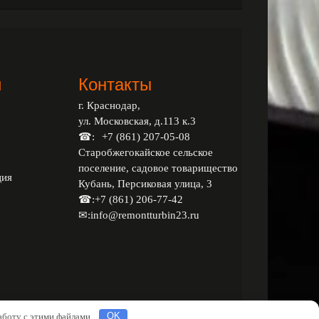
и
Контакты
г. Краснодар,
ул. Московская, д.113 к.3
☎:
+7 (861) 207-05-08
Старобжегокайское сельское
поселение, садовое товарищество
ция
Кубань, Персиковая улица, 3
☎:
+7 (861) 206-77-42
✉:
info@remontturbin23.ru
работу с этими файлами.
OK