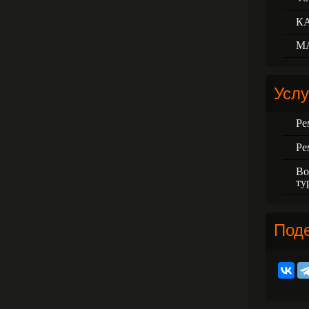
К
М
Услу
Ре
Ре
Во
ту
Под