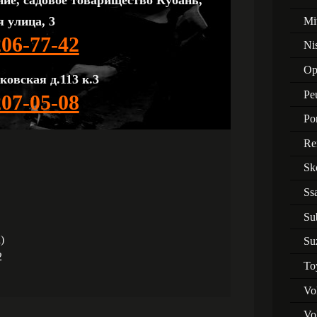
ние, садовое товарищество Кубань,
 улица, 3
Mi
206-77-42
Ni
Op
ковская д.113 к.3
Pe
207-05-08
Po
Re
Sk
Ss
Su
)
Su
2
To
Vo
Vo