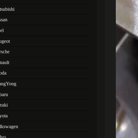
tsubishi
ssan
el
ugeot
rsche
nault
oda
angYong
baru
zuki
yota
lkswagen
lvo