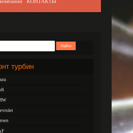
компании
КОНТАКТЫ
Найти
нт турбин
ura
di
MW
evrolet
troen
AF