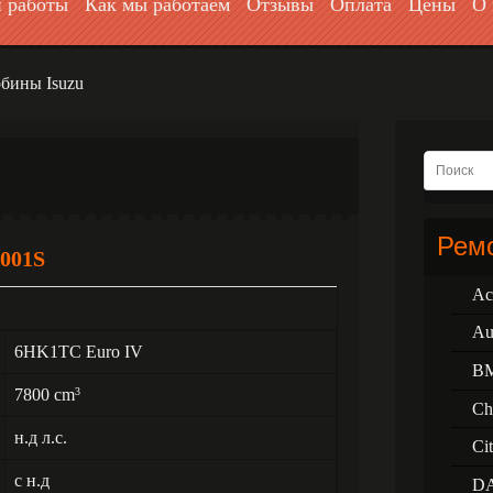
 работы
Как мы работаем
Отзывы
Оплата
Цены
О 
бины Isuzu
Ремо
001S
Ac
Au
6HK1TC Euro IV
B
7800 cm
3
Ch
н.д л.с.
Ci
с н.д
D