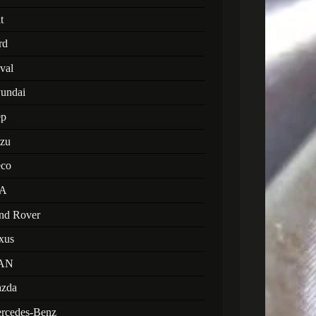
t
rd
val
undai
ep
uzu
eco
A
nd Rover
xus
AN
zda
rcedes-Benz