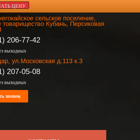
НАТЬ ЦЕНУ
егокайское сельское поселение,
 товарищество Кубань, Персиковая
3
1) 206-77-42
без выходных
ар, ул.Московская д.113 к.3
1) 207-05-08
без выходных
ть звонок