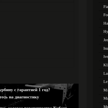
Fia
Fo
Ha
Hy
Je
Is
Iv
KI
La
Le
рбину с гарантией 1 год?
M
тесь на диагностику
Ma
Me