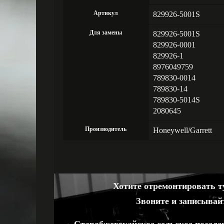
Артикул
829926-5001S
Для замены
829926-5001S
829926-0001
829926-1
8976049759
789830-0014
789830-14
789830-5014S
2080645
Производитель
Honeywell/Garrett
Хотите отремонтировать ту
Звоните и записывай