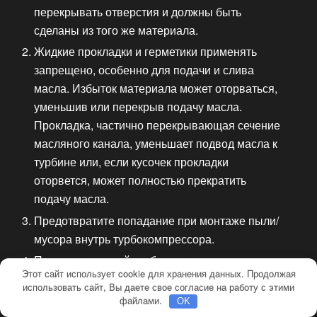
перекрывать отверстия и должны быть
сделаны из того же материала.
Жидкие прокладки и герметики применять
запрещено, особенно для подачи и слива
масла. Избыток материала может оторваться,
уменьшив или перекрыв подачу масла.
Прокладка, частично перекрывающая сечение
масляного канала, уменьшает подвод масла к
турбине или, если кусочек прокладки
оторвется, может полностью прекратить
подачу масла.
Предотвратите попадание при монтаже пыли/
мусора внутрь турбокомпрессора.
Перед установкой турбокомпрессора
Этот сайт использует cookie для хранения данных. Продолжая
проверьте, соответствует ли его номер детали
использовать сайт, Вы даете свое согласие на работу с этими
данному двигателю – установка
файлами.
OK
нерекомендованной турбины может