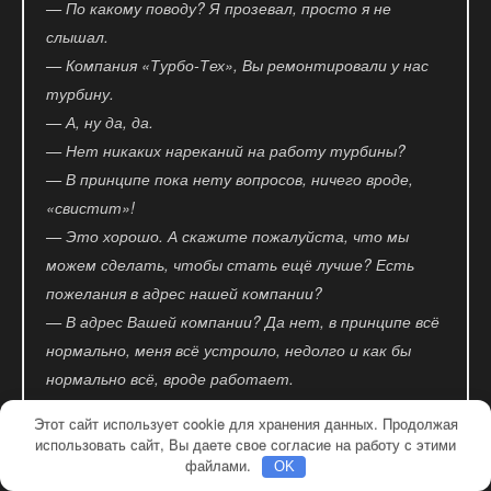
— По какому поводу? Я прозевал, просто я не
слышал.
— Компания «Турбо-Тех», Вы ремонтировали у нас
турбину.
— А, ну да, да.
— Нет никаких нареканий на работу турбины?
— В принципе пока нету вопросов, ничего вроде,
«свистит»!
— Это хорошо. А скажите пожалуйста, что мы
можем сделать, чтобы стать ещё лучше? Есть
пожелания в адрес нашей компании?
— В адрес Вашей компании? Да нет, в принципе всё
нормально, меня всё устроило, недолго и как бы
нормально всё, вроде работает.
— Дмитрий, и ещё один вопрос, скажите, будете ли
Этот сайт использует cookie для хранения данных. Продолжая
вы советовать нашу компанию своим знакомым?
использовать сайт, Вы даете свое согласие на работу с этими
Или уже посоветовали?
файлами.
OK