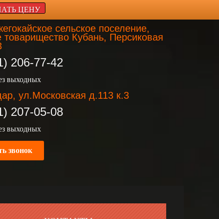
НАТЬ ЦЕНУ
егокайское сельское поселение,
 товарищество Кубань, Персиковая
3
1) 206-77-42
без выходных
ар, ул.Московская д.113 к.3
1) 207-05-08
без выходных
ть звонок