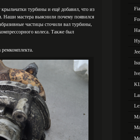
Fia
 крыльчатки турбины и ещё добавил, что из
м. Наши мастера выяснили почему появился
Fo
 абразивные частицы сточили вал турбины,
Ha
компрессорного колеса. Также был
Hy
а ремкомплекта.
Je
Is
Iv
KI
La
Le
M
Ma
Me