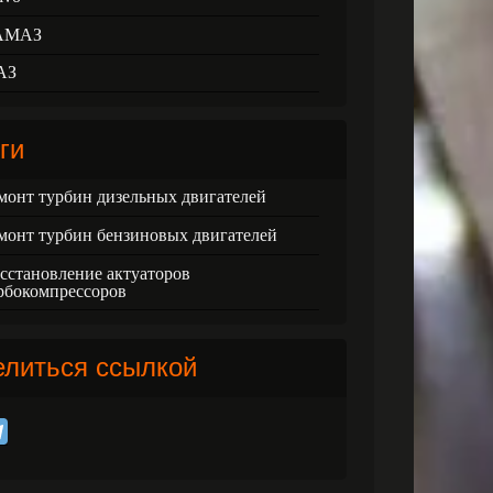
АМАЗ
АЗ
ги
монт турбин дизельных двигателей
монт турбин бензиновых двигателей
сстановление актуаторов
рбокомпрессоров
елиться ссылкой