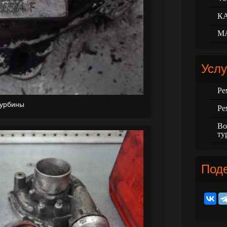
К
М
Услу
Ре
турбины
Ре
Во
ту
Под