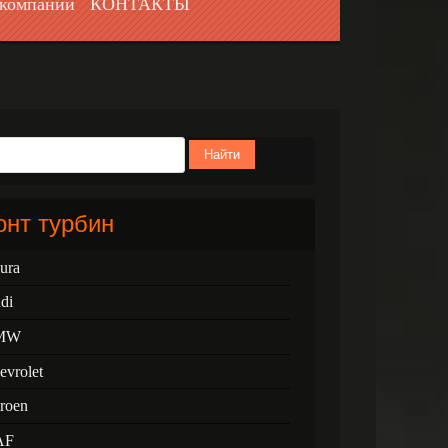
компании
КОНТАКТЫ
Найти
нт турбин
ura
di
MW
evrolet
troen
AF