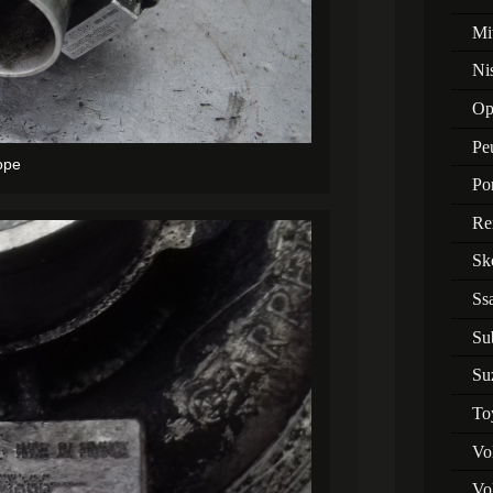
Mi
Ni
Op
Pe
оре
Po
Re
Sk
Ss
Su
Su
To
Vo
Vo