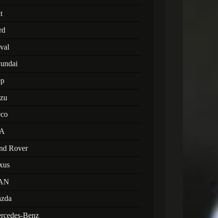
t
rd
val
undai
ep
uzu
eco
A
nd Rover
xus
AN
zda
rcedes-Benz