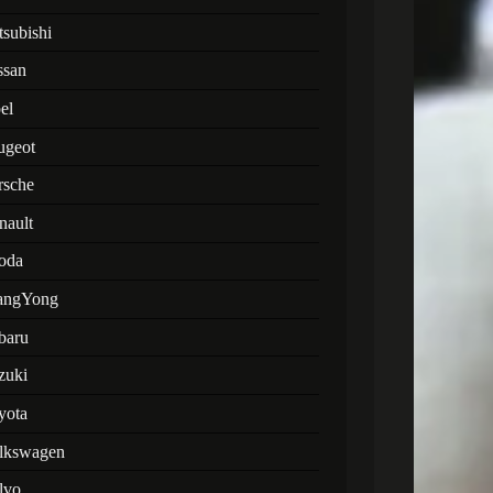
tsubishi
ssan
el
ugeot
rsche
nault
oda
angYong
baru
zuki
yota
lkswagen
lvo