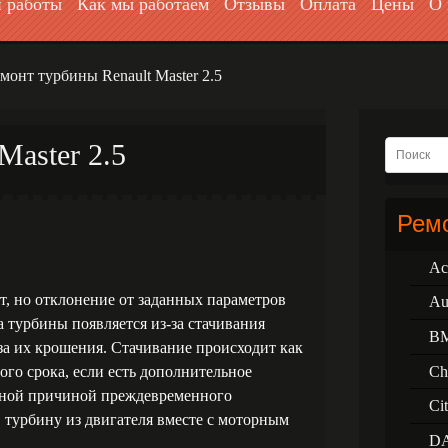
 работы
Как мы работаем
Отзывы
Оплата
Цены
О 
монт турбины Renault Master 2.5
Master 2.5
Ремо
Ac
, но отклонение от заданных параметров
Au
а турбины появляется из-за стачивания
B
а их крошения. Стачивание происходит как
Ch
ого срока, если есть дополнительное
авной причиной преждевременного
Ci
в турбину из двигателя вместе с моторным
D