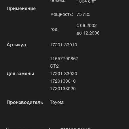
объём:
1364 cm
Применение
мощность:
75 л.с.
с 06.2002
год:
до 12.2006
Артикул
17201-33010
11657790867
CT2
Для замены
17201-33020
1720133010
1720133020
Производитель
Toyota