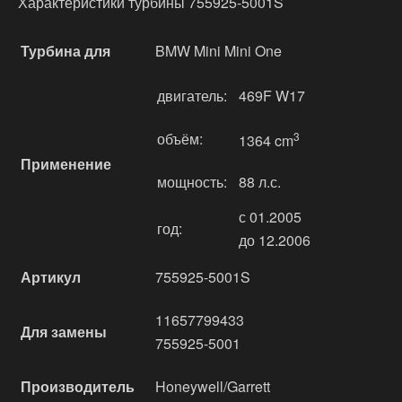
Характеристики турбины 755925-5001S
Турбина для
BMW Mini Mini One
двигатель:
469F W17
объём:
3
1364 cm
Применение
мощность:
88 л.с.
с 01.2005
год:
до 12.2006
Артикул
755925-5001S
11657799433
Для замены
755925-5001
Производитель
Honeywell/Garrett