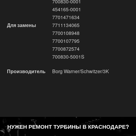
700830-0001
454165-0001
7701471634
Для замены
7711134065
7700108948
7700107795
7700872574
700830-5001S
Производитель
Borg Warner/Schwitzer/3K
НУЖЕН РЕМОНТ ТУРБИНЫ В КРАСНОДАРЕ?