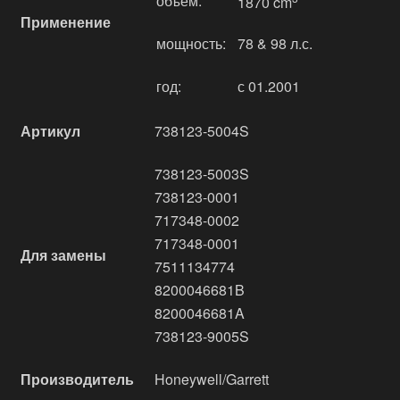
объём:
1870 cm
Применение
мощность:
78 & 98 л.с.
год:
с 01.2001
Артикул
738123-5004S
738123-5003S
738123-0001
717348-0002
717348-0001
Для замены
7511134774
8200046681B
8200046681A
738123-9005S
Производитель
Honeywell/Garrett